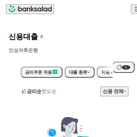
신용대출
0
1
인성저축은행
2
3
1
4
금리쿠폰 적용
대출 종류
지원 대상
5
6
금리순
한도순
신용
전
체
7
8
9
0