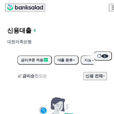
신용대출
0
1
대한저축은행
2
3
1
4
금리쿠폰 적용
대출 종류
지원 대상
5
6
금리순
한도순
신용
전
체
7
8
9
0