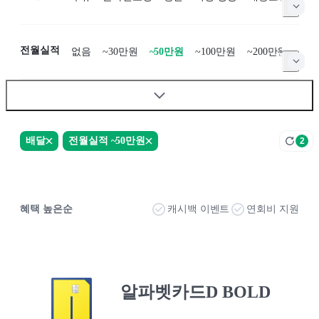
전월실적
없음
~30만원
~50만원
~100만원
~200만원
~50
배달
전월실적 ~50만원
2
혜택 높은순
캐시백 이벤트
연회비 지원
알파벳카드D BOLD