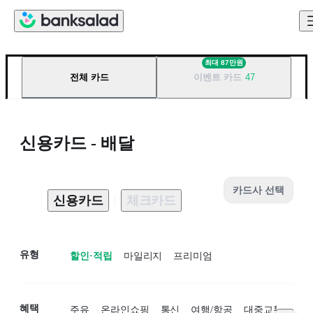
신용카드 - 배달 할인 TOP 10 | 뱅크샐러드
최대
87만원
전체 카드
이벤트 카드
47
신용카드 - 배달
카드사 선택
신용카드
체크카드
유형
할인·적립
마일리지
프리미엄
혜택
주유
온라인쇼핑
통신
여행/항공
대중교통
카페