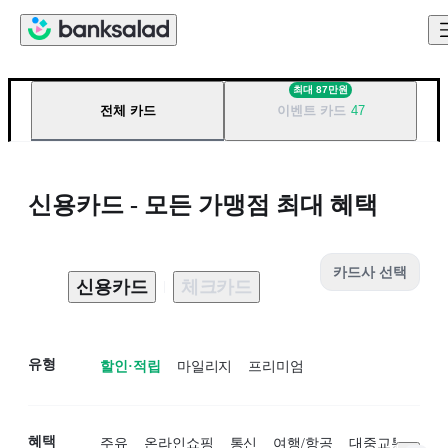
신용카드 - 모든 가맹점 최대 혜택 할인 TOP 10 | 뱅크샐러드
최대
87만원
전체 카드
이벤트 카드
47
신용카드 - 모든 가맹점 최대 혜택
카드사 선택
신용카드
체크카드
유형
할인·적립
마일리지
프리미엄
혜택
주유
온라인쇼핑
통신
여행/항공
대중교통
카페