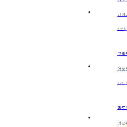
# 보험
고액
# 건강
맘모