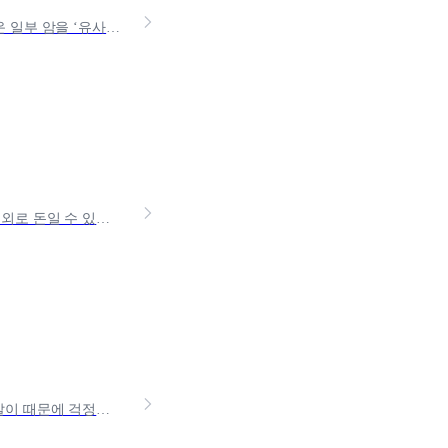
갑상선암 진단을 받았는데, 암 진단금이 고작 500만 원? 보험사에선 치료가 쉬운 일부 암을 ‘유사암’으로 따로 분류하고, 진단금을 줄여 지급합니다. 문제는 유사암은 발병률이 높고
갑자기 다치거나 아파서 입원해야 할 때, 치료 자체보다 더 먼저 걱정되는 건 의외로 돈일 수 있어요.입원비, 병실 차액, 간병비, 입원 기간 동안 비어버리는 생활비까지 생각하면 예
잠잘 때 마다 스트레스인 이갈이.. 본인부터 내 아기, 배우자, 애완동물까지 이갈이 때문에 걱정이신 분들이 많아요.별 거 아닌 것처럼 느껴지지만, 이갈이를 오래 방치하면 치아 마모