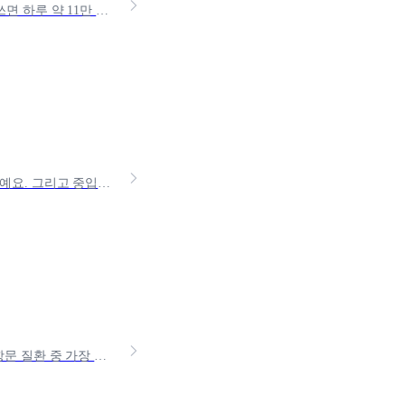
가족이 갑자기 입원하면 가장 먼저 막막해지는 게 간병비예요. 사적 간병인을 쓰면 하루 약 11만 원, 한 달이면 300만 원이 훌쩍 넘죠. 이 부담을 크게 줄여주는 게 간호간병통합
암치료에 관심 있는 분들이라면 ‘중입자치료’라는 이름, 한 번쯤 들어보셨을 거예요. 그리고 중입자치료 비용이 많이 부담스럽다는 사실도 알고 계실 텐데요. 그렇다면 “이렇게 비싼 중
우리가 일반적으로 치질이라고 부르는 질환의 정확한 진단명은 '치핵'이에요. 항문 질환 중 가장 흔한 형태인데요, 보통 2박 3일 동안 입원해야 하는 수술이라 부담이 더 크게 느껴지