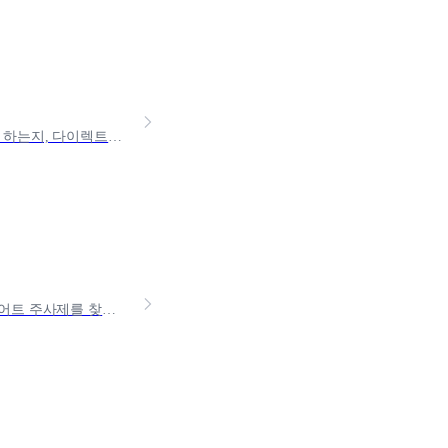
예비 부모님이라면 한 번쯤 마주치는 고민, 바로 '태아보험'이죠. 언제 가입해야 하는지, 다이렉트와 설계사 상담 중 뭐가 나에게 맞는지 헷갈릴 수 있어요.오늘은 태아보험의 개념부터
살은 빼고 싶은데, 내 맘처럼 잘 안될 때.. 삭센다·위고비·마운자로와 같은 다이어트 주사제를 찾게 되는데요. 그렇지만 부담되는 비용 때문에 해야할 지 고민이신 분들이 많아요.오늘