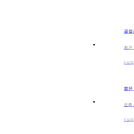
골절
# 보험
짧은
# 보험