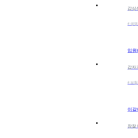
# 생
입원
# 보
이갈