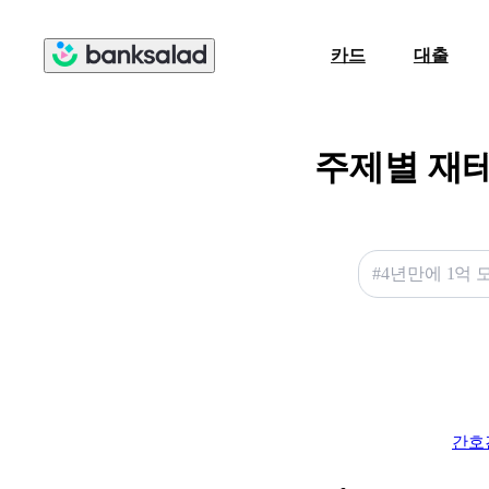
카드
대출
주제별 재
#4년만에 1억 
간호