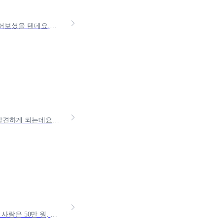
가게나 건물을 운영하고 계신다면 재난배상책임보험이라는 이름을 한 번쯤 들어보셨을 텐데요.이는 화재나 폭발, 붕괴 같은 사고가 발생했을 때 내 잘못 여부와 관계없이 다른 사람에게 입
암보험을 알아보다보면 ‘고액암’, ‘소액암’, ‘유사암’, ‘일반암’과 같은 용어를 발견하게 되는데요. 아마 “이 암들은 뭐가 다르고, 내 보험에선 어떻게 보장되지?”라는 의문이
맘모톰 수술, 비용 왜 이렇게 차이나는 거야?같은 맘모톰 수술을 받았는데 어떤 사람은 50만 원, 어떤 사람은 300만 원을 냈다는 얘기 들어보셨을 거예요. 똑같은 시술인데 왜 이