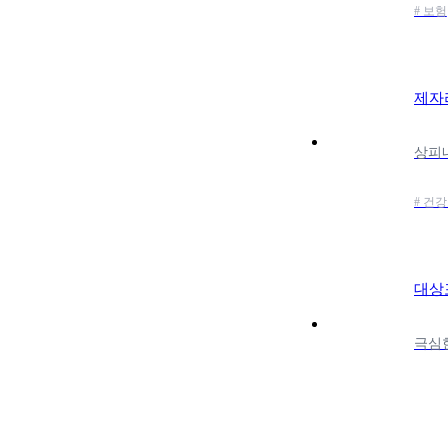
# 보험
제자
# 건
대상