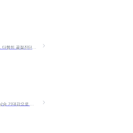
최근 저의 아버지께서 저녁에 러닝을 하시다가 발을 헛디뎌 발목을 다치셨어요. 다행히 골절진단비를 통해 수십만 원의 치료비를 보장 받을 수 있었는데요. 일상 속에서도 쉽게 벌어질 수
요즘 환율도 높고, 원화로만 자산을 꾸리기엔 고민이 되시나요?고환율과 환율 상승 기대감으로 외화(달러)보험 가입이 늘어나는 추세인데요.그중에서 오늘은 평생 보장이 되는 달러종신보험