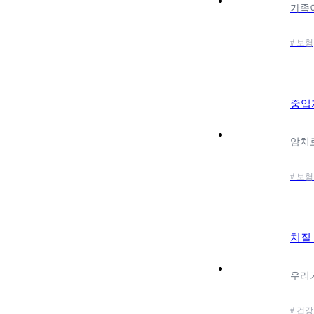
# 보험
중입
# 보험
치질
# 건