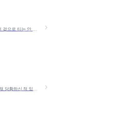
아직 젊은 나이인데 고혈압 때문에 고민이신가요? 고혈압은 초기 증상이 없어서 겉으로 티는 안 나지만, 나도 모르는 사이에 몸이 악화되는 경우가 많아서 꾸준한 관리가 중요해요.오늘은
한국에 살면서 갑자기 날아온 건강보험료 고지서, 내가 왜 내야 하는지도 모른 채 당황하신 적 있으신가요? 병원에 자주 안 가는데 꼭 내야 하는지, 밀리면 어떻게 되는지 막막하셨을