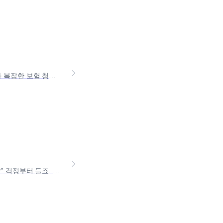
상피내암이란 단어 자체가 낯설고 어렵게 느껴지실 수 있습니다. 생소한 용어와 복잡한 보험 청구 과정으로 많은 분들이 궁금해하시는데요! 이번 글에서는 상피내암의 정의와 질병코드, 주
극심한 신경통으로 알려진 대상포진, 막상 걸리고 나면 "병원비 얼마나 나올까?" 걱정부터 들죠. 실손보험으로 치료비를 청구할 수 있다는 건 알고 있었는데, 종합보험 안에 대상포진