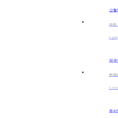
고혈
# 보험
외국
# 건
유사