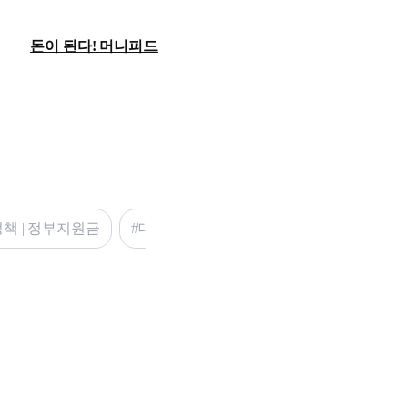
돈이 된다! 머니피드
책 | 정부지원금
#대출 갈아타기 고민이라면 | 대출 찾기