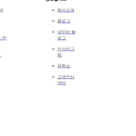
번
회사소개
블로그
네이버 블
 한
로그
인스타그
트
램
유튜브
고객안심
센터