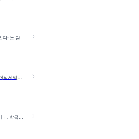
“개인연금 들어야 한다”, “세액공제 혜택이 크다”, “노후 대비 해야된다”는 말은 많이 들었지만 알아보면 연금저축, IRP, 연금보험이 뒤섞여 있어서 헷갈리기 쉽죠. ‘뭐가 나에
연말정산 이야기만 나오면 꼭 등장하는 단어가 있어요. 바로소득공제와세액공제입니다. 둘 다 세금을 줄여주는 제도라는 건 알겠는지, 막상 뭐가 다른지, 그래서 나는 뭘 받을 수 있는지
전자세금계산서 발행은 매출이 일정 금액을 넘긴 사업자라면 의무이고, 발급만 잘해도 세금 공제 혜택을 받을 수 있어요. 하지만 “어떤 경우에 의무지?”, “어떻게 발급하지?”, “공