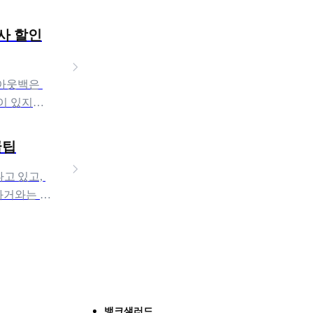
아웃백은 
이 있지만,
꿀팁
 있고, 
과거와는 다
뱅크샐러드