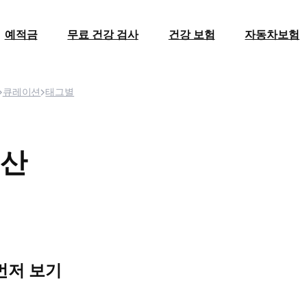
예적금
무료 건강 검사
건강 보험
자동차보험
큐레이션
태그별
산
먼저 보기