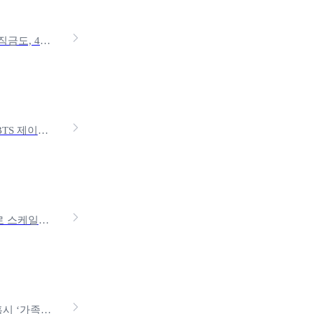
사업을 시작하면 직장인에게 당연했던 것들이 하나씩 사라져요. 퇴직금도, 4대보험도 없죠. 노란우산공제는 이 공백을 채우기 위해 정부가 설계한 사업자 전용 절세 저축 제도예요. 납입
안녕하세요. 작은 돈을 아껴 부자가 되고 싶은 가성비인생 입니다. BTS 제이홉, 손흥민 선수, 전/현직 대통령도 참여한 고향사랑기부제에 대해 들어보셨나요? 최근 인기있는 고향사랑
년 7월부터 만 19세 이상 성인은 연 1회 건강보험이 적용된 가격으로 스케일링을 받을 수 있어요. 그런데 "보험 적용하면 진짜 얼마예요?", "1년에 두 번 받으면 그땐 얼마나
안녕하세요, 작은 돈을 아껴 부자가 되고 싶은 가성비인생 입니다.혹시 ‘가족카드’ 라는 단어 들어보셨나요? 가족카드란 신용카드 발급이 어려운 학생이나 주부, 은퇴하신 부모님과 내