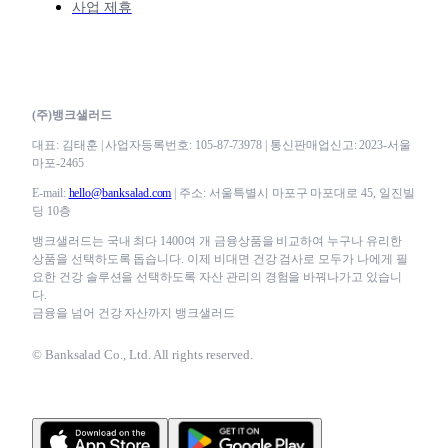
사업 제휴
(주)뱅크샐러드
대표: 김태훈 | 사업자등록번호: 105-87-73978 | 통신판매업신고: 2023-서울
마포-2465
E-mail:
hello@banksalad.com
| 주소: 서울특별시 마포구 마포대로 45, 일진빌
딩 10층
뱅크샐러드는 국내 최다 1400여 개 금융상품을 비교하여 누구나 유리한
상품을 선택하도록 돕습니다. 이제 비대면 건강 검사로 모두가 나에게 필
요한 건강 솔루션을 선택하도록 자산 관리의 경험을 바꿔나가고 있습니
다.
금융을 넘어 건강 자산까지 뱅크샐러드
© Banksalad Co., Ltd. All rights reserved.