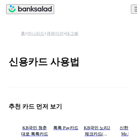
홈
머니피드
큐레이션
태그별
신용카드 사용법
추천 카드 먼저 보기
KB국민 청춘
톡톡 Pay카드
KB국민 노리2
신한카드
대로 톡톡카드
체크카드(KB
Mr.Life