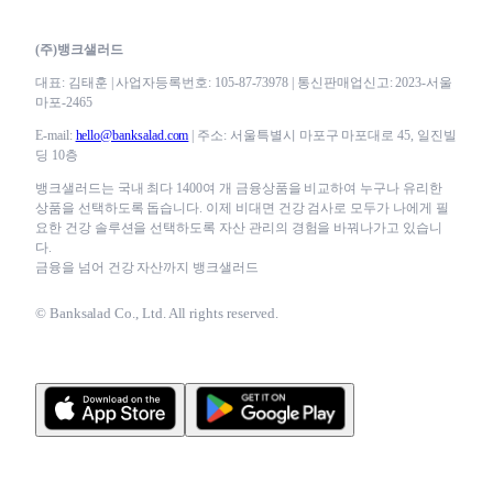
(주)뱅크샐러드
대표: 김태훈 | 사업자등록번호: 105-87-73978 | 통신판매업신고: 2023-서울
마포-2465
E-mail:
hello@banksalad.com
| 주소: 서울특별시 마포구 마포대로 45, 일진빌
딩 10층
뱅크샐러드는 국내 최다 1400여 개 금융상품을 비교하여 누구나 유리한
상품을 선택하도록 돕습니다. 이제 비대면 건강 검사로 모두가 나에게 필
요한 건강 솔루션을 선택하도록 자산 관리의 경험을 바꿔나가고 있습니
다.
금융을 넘어 건강 자산까지 뱅크샐러드
© Banksalad Co., Ltd. All rights reserved.