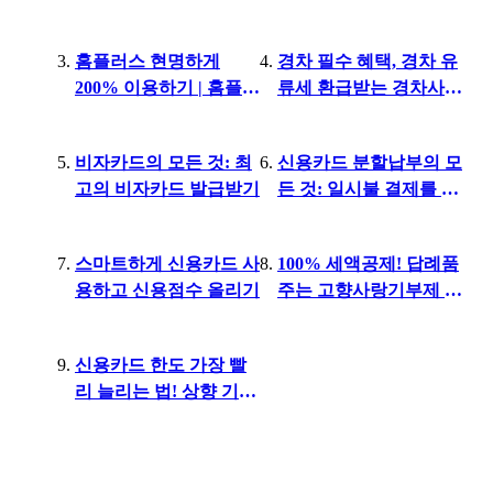
드 차이 등
총정리
홈플러스 현명하게
경차 필수 혜택, 경차 유
200% 이용하기 | 홈플러
류세 환급받는 경차사랑
스 온오프라인 할인 방
카드란?
법
비자카드의 모든 것: 최
신용카드 분할납부의 모
고의 비자카드 발급받기
든 것: 일시불 결제를 할
부결제로 바꾸기
스마트하게 신용카드 사
100% 세액공제! 답례품
용하고 신용점수 올리기
주는 고향사랑기부제 완
벽 분석
신용카드 한도 가장 빨
리 늘리는 법! 상향 기준
·방법 정리