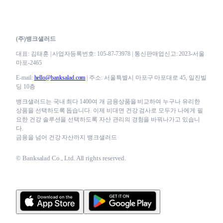
(주)뱅크샐러드
대표: 김태훈 | 사업자등록번호: 105-87-73978 | 통신판매업신고: 2023-서울
마포-2465
E-mail:
hello@banksalad.com
| 주소: 서울특별시 마포구 마포대로 45, 일진빌
딩 10층
뱅크샐러드는 국내 최다 1400여 개 금융상품을 비교하여 누구나 유리한
상품을 선택하도록 돕습니다. 이제 비대면 건강 검사로 모두가 나에게 필
요한 건강 솔루션을 선택하도록 자산 관리의 경험을 바꿔나가고 있습니
다.
금융을 넘어 건강 자산까지 뱅크샐러드
© Banksalad Co., Ltd. All rights reserved.