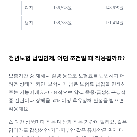
여자
136,578원
148,679원
남자
138,788원
151,414원
청년보험 납입면제, 어떤 조건일 때 적용될까요?
보험기간 중 재해나 질병 등으로 보험료를 납입하기 어
려운 상태가 되면, 보험사가 남은 보험료 납입을 면제해
주는 기능이에요.² 대표적으로 암·뇌졸중·급성심근경색
증 진단이나 장해율 50% 이상 후유장해 판정을 받으면
적용돼요.
⚠️ 다만 상품마다 적용 대상과 적용 기간이 달라요. 같은
암이라도 갑상선암·기타피부암 같은 유사암은 면제 대