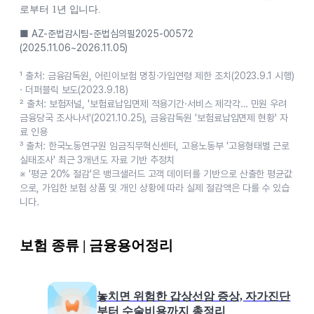
로부터 1년 입니다.
■ AZ-준법감시팀-준법심의필2025-00572
(2025.11.06~2026.11.05)
¹ 출처: 금융감독원, 어린이보험 명칭·가입연령 제한 조치(2023.9.1 시행)
· 더퍼블릭 보도(2023.9.18)
² 출처: 보험저널, '보험료납입면제 적용기간·서비스 제각각… 민원 우려
금융당국 조사나서'(2021.10.25), 금융감독원 '보험료납입면제 현황' 자
료 인용
³ 출처: 한국노동연구원 임금직무혁신센터, 고용노동부 '고용형태별 근로
실태조사' 최근 3개년도 자료 기반 추정치
※ '평균 20% 절감'은 뱅크샐러드 고객 데이터를 기반으로 산출한 평균값
으로, 가입한 보험 상품 및 개인 상황에 따라 실제 절감액은 다를 수 있습
니다.
보험 종류 | 금융용어정리
놓치면 위험한 갑상선암 증상, 자가진단
부터 수술비용까지 총정리