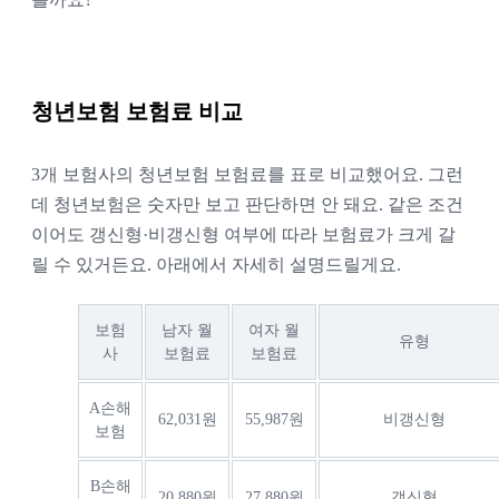
청년보험 보험료 비교
3개 보험사의 청년보험 보험료를 표로 비교했어요. 그런
데 청년보험은 숫자만 보고 판단하면 안 돼요. 같은 조건
이어도 갱신형·비갱신형 여부에 따라 보험료가 크게 갈
릴 수 있거든요. 아래에서 자세히 설명드릴게요.
보험
남자 월
여자 월
유형
사
보험료
보험료
A손해
62,031원
55,987원
비갱신형
보험
B손해
20,880원
27,880원
갱신형