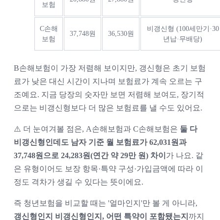
보험
C손해
비갱신형 (100세만기·30
37,748원
36,530원
보험
년납·무배당)
B손해보험이 가장 저렴해 보이지만, 갱신형은 초기 보험
료가 낮은 대신 시간이 지나며 보험료가 계속 오르는 구
조예요. 지금 당장의 숫자만 보면 저렴해 보여도, 장기적
으로는 비갱신형보다 더 많은 보험료를 낼 수도 있어요.
⚠️ 더 눈여겨볼 점은, A손해보험과 C손해보험은
둘 다
비갱신형인데도 남자 기준 월 보험료가 62,031원과
37,748원으로 24,283원(연간 약 29만 원) 차이
가 나요. 같
은 유형이어도 보장 항목·특약 구성·가입금액에 따라 이
정도 격차가 생길 수 있다는 뜻이에요.
즉 청년보험을 비교할 때는 '얼마인지'만 볼 게 아니라,
갱신형인지 비갱신형인지, 어떤 특약이 포함됐는지
까지