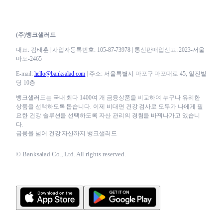
(주)뱅크샐러드
대표: 김태훈 | 사업자등록번호: 105-87-73978 | 통신판매업신고: 2023-서울
마포-2465
E-mail:
hello@banksalad.com
| 주소: 서울특별시 마포구 마포대로 45, 일진빌
딩 10층
뱅크샐러드는 국내 최다 1400여 개 금융상품을 비교하여 누구나 유리한
상품을 선택하도록 돕습니다. 이제 비대면 건강 검사로 모두가 나에게 필
요한 건강 솔루션을 선택하도록 자산 관리의 경험을 바꿔나가고 있습니
다.
금융을 넘어 건강 자산까지 뱅크샐러드
© Banksalad Co., Ltd. All rights reserved.