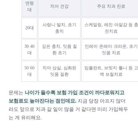
연령
치아 건강
주요 치과 진료
대
사랑니 발치, 초기
스케일링, 레진·아말감 등 
20대
충치
전치료
30·40
깊은 충치, 잇몸 질
인레이·온레이·크라운, 초기
대
환 초기
잇몸 치료
50·60
치아 상실, 심화된
임플란트, 브릿지·틀니 등 
대
잇몸 질환
액 보철치료
문제는
나이가 들수록 보험 가입 조건이 까다로워지고
보험료도 높아진다는 점인데요.
지금 당장 아프지 않더
라도 앞으로 치과 갈 일이 많을 거 같다면 미리 가입해두
는 게 유리해요.