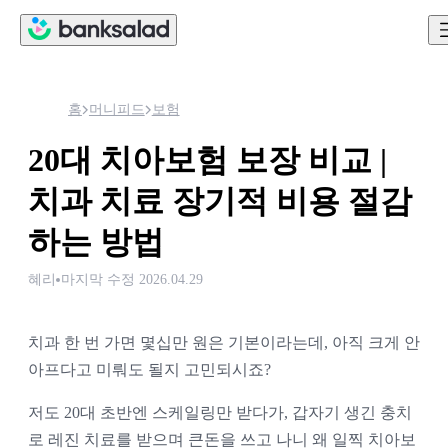
홈
머니피드
보험
20대 치아보험 보장 비교 |
치과 치료 장기적 비용 절감
하는 방법
혜리
마지막 수정
2026.04.29
치과 한 번 가면 몇십만 원은 기본이라는데, 아직 크게 안
아프다고 미뤄도 될지 고민되시죠?
저도 20대 초반엔 스케일링만 받다가, 갑자기 생긴 충치
로 레진 치료를 받으며 큰돈을 쓰고 나니 왜 일찍 치아보