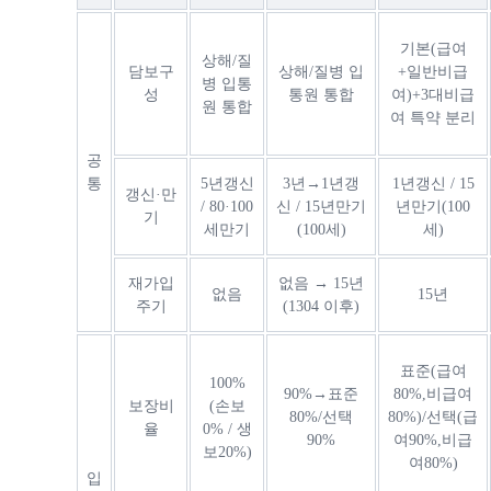
기본(급여
상해/질
담보구
상해/질병 입
+일반비급
병 입통
성
통원 통합
여)+3대비급
원 통합
여 특약 분리
공
통
5년갱신
3년→1년갱
1년갱신 / 15
갱신·만
/ 80·100
신 / 15년만기
년만기(100
기
세만기
(100세)
세)
재가입
없음 → 15년
없음
15년
주기
(1304 이후)
표준(급여
100%
90%→표준
80%,비급여
보장비
(손보
80%/선택
80%)/선택(급
율
0% / 생
90%
여90%,비급
보20%)
여80%)
입