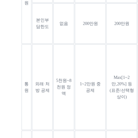
원
본인부
없음
200만원
200만원
담한도
Max[1~2
5천원~8
통
외래·처
1~2만원 중
만,20%] 등
천원 정
원
방 공제
공제
(표준/선택형
액
상이)