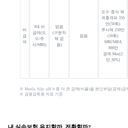
도수·증식·체
외충격파 350
만(50회)
3대 비
없음
비
주사제 250만
급여(도
(구분자
급
없음
(50회)
수/주
체 없
여
MRI/MRA
사/MRI)
음)
300만
공제 Max[2
만,30%]
※ Max[a, b]는 a와 b 중 더 큰 금액(비율)을 본인부담(공
※ 금융감독원 자료 기준
내 실손보험 유지할까, 전환할까?