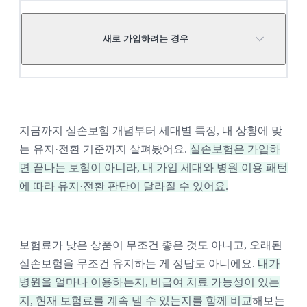
현재 가입 세대를 알려주세요. 
새로 가입하려는 경우
월 보험료와 최근 인상폭은 어떤가
요? 
최근 3년 병원 이용·보험금 청구 내역
에 따라 전환하는 게 좋을지 확인하고 
내 나이와 건강 상태로 가입 가능한지 
싶어요. 
확인하고 싶어요. 
지금까지 실손보험 개념부터 세대별 특징, 내 상황에 맞
자주 받는 치료의 보장 여부를 알고 싶
는 유지·전환 기준까지 살펴봤어요.
실손보험은 가입하
내게 필요한 보험의 월 보험료를 알고 
어요. 
면 끝나는 보험이 아니라, 내 가입 세대와 병원 이용 패턴
싶어요. 
에 따라 유지·전환 판단이 달라질 수 있어요.
전환 후 자기부담금과 비급여 제한이 
자기부담금과 비급여 보장을 확인하
있는지 알려주세요. 
고 싶어요. 
갱신 조건을 확인하고 싶어요. 
보험료가 낮은 상품이 무조건 좋은 것도 아니고, 오래된
보험사별 보험료 수준을 비교해주세
실손보험을 무조건 유지하는 게 정답도 아니에요.
내가
요. 
병원을 얼마나 이용하는지, 비급여 치료 가능성이 있는
지, 현재 보험료를 계속 낼 수 있는지를 함께 비교
해보는