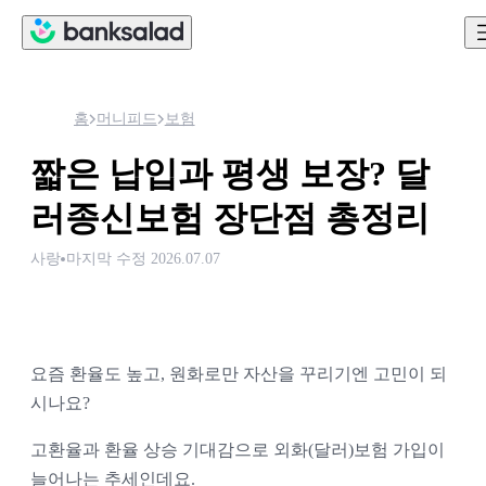
홈
머니피드
보험
짧은 납입과 평생 보장? 달
러종신보험 장단점 총정리
사랑
마지막 수정
2026.07.07
요즘 환율도 높고, 원화로만 자산을 꾸리기엔 고민이 되
시나요? 
고환율과 환율 상승 기대감으로 외화(달러)보험 가입이 
늘어나는 추세인데요. 