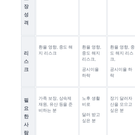
장 
성
격
환율 영향, 중도 해
환율 영향, 
환율 영향, 중
리
지 리스크
중도 해지 
도 해지 리스
리스크,
크,
스
크
공시이율 
공시이율 하
하락 
락 
가족 보장, 상속제 
노후 생활
장기 달러자
필
재원, 유산 등을 준
비로 
산을 모으고 
요
비하는 분
싶은 분
달러 받고 
한 
싶은 분 
사
람