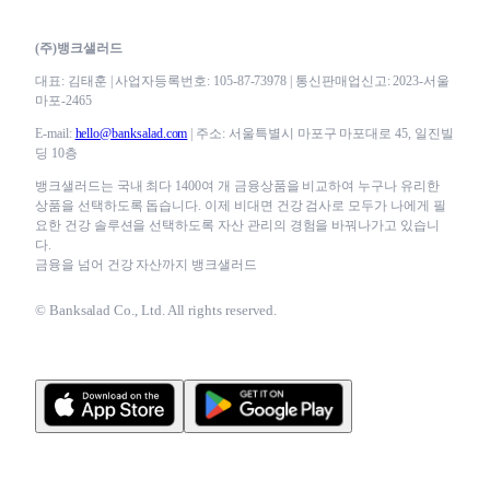
(주)뱅크샐러드
대표: 김태훈 | 사업자등록번호: 105-87-73978 | 통신판매업신고: 2023-서울
마포-2465
E-mail:
hello@banksalad.com
| 주소: 서울특별시 마포구 마포대로 45, 일진빌
딩 10층
뱅크샐러드는 국내 최다 1400여 개 금융상품을 비교하여 누구나 유리한
상품을 선택하도록 돕습니다. 이제 비대면 건강 검사로 모두가 나에게 필
요한 건강 솔루션을 선택하도록 자산 관리의 경험을 바꿔나가고 있습니
다.
금융을 넘어 건강 자산까지 뱅크샐러드
© Banksalad Co., Ltd. All rights reserved.